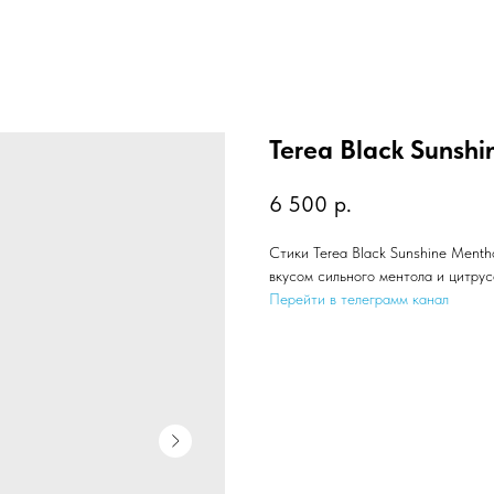
Terea Black Sunshi
6 500
р.
Стики Terea Black Sunshine Menth
вкусом сильного ментола и цитру
Перейти в телеграмм канал