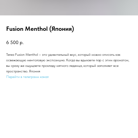
Fusion Menthol (Япония)
6 500
р.
Terea Fusion Menthol – это удивительный вкус, который можно описать как
освежающую ментоловую экспозицию. Когда вы вдыхаете пар с этим ароматом,
вы сразу же ощущаете прохладу мятного леденца, который заполняет все
пространство. Япония
Перейти в телеграмм канал