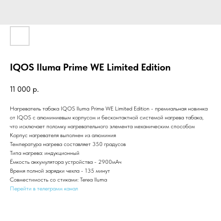
IQOS Iluma Prime WE Limited Edition
11 000
р.
Нагреватель табака IQOS Iluma Prime WE Limited Edition - премиальная новинка
от IQOS с алюминиевым корпусом и бесконтактной системой нагрева табака,
что исключает поломку нагревательного элемента механическим способом
Корпус нагревателя выполнен из алюминия
Температура нагрева составляет 350 градусов
Типа нагрева: индукционный
Ёмкость аккумулятора устройства - 2900мАч
Время полной зарядки чехла - 135 минут
Совместимость со стиками: Terea Iluma
Перейти в телеграмм канал