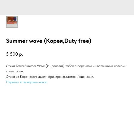
Summer wave (Корея,Duty free)
5 500
р.
Стики Terea Summer Wave (Индонезия) табак с персиком и цветочными нотками
с ментолом.
Стики из Корейского дьюти фри, производство Индонезия.
Перейти в телеграмм канал