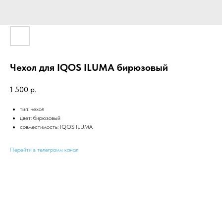
Чехол для IQOS ILUMA бирюзовый
1 500
р.
тип: чехол
цвет: бирюзовый
совместимость: IQOS ILUMA
Перейти в телеграмм канал